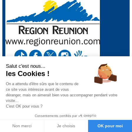
Salut c'est nous...
Mentions légales
–
Politique de confidentialité
–
Gestion des
les Cookies !
cookies
–
Remboursements/ Retours
–
Conditions générales
d’utilisation
On a attendu d'être sûrs que le contenu de
ce site vous intéresse avant de vous
déranger, mais on aimerait bien vous accompagner pendant votre
visite...
“Ce site a été financé à l’aide du FEDER (REACT-UE) dans le cadre de la réponse
C'est OK pour vous ?
de l’Union européenne à la pandémie COVID-19. L’Europe s’engage à La Réunion”
Téléchargez nos conditions générales de vente
Consentements certifiés par
Téléchargez la déclaration d’activité
Non merci
Je choisis
OK pour moi