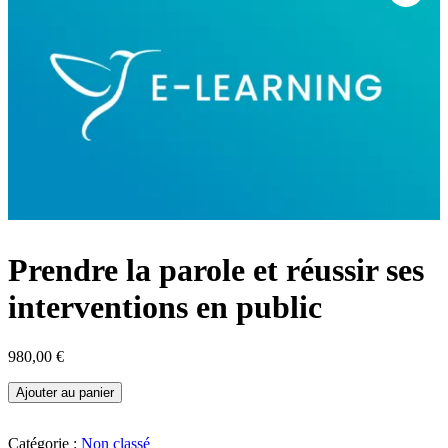
Prendre la parole et réussir ses
interventions en public
980,00
€
quantité
Ajouter au panier
de
Prendre
la
Catégorie :
Non classé