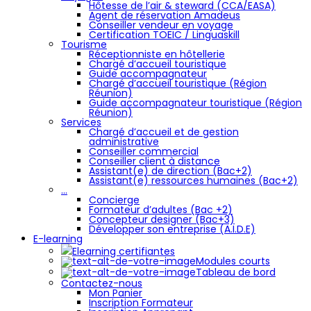
Hôtesse de l’air & steward (CCA/EASA)
Agent de réservation Amadeus
Conseiller vendeur en voyage
Certification TOEIC / Linguaskill
Tourisme
Réceptionniste en hôtellerie
Chargé d’accueil touristique
Guide accompagnateur
Chargé d’accueil touristique (Région
Réunion)
Guide accompagnateur touristique (Région
Réunion)
Services
Chargé d’accueil et de gestion
administrative
Conseiller commercial
Conseiller client à distance
Assistant(e) de direction (Bac+2)
Assistant(e) ressources humaines (Bac+2)
…
Concierge
Formateur d’adultes (Bac +2)
Concepteur designer (Bac+3)
Développer son entreprise (A.I.D.E)
E-learning
Elearning certifiantes
Modules courts
Tableau de bord
Contactez-nous
Mon Panier
Inscription Formateur