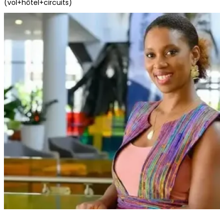
(vol+hôtel+circuits)