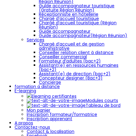
Région Réunion)
Guide accompagnateur touristique
(Gratuite Région Réunion)
Réceptionniste en hôtellerie
Chargé d’accueil touristique
Chargé d’accueil touristique (Région
Réunion)
Guide accompagnateur
Guide accompagnateur(Région Réunion)
Services
Chargé d’accueil et de gestion
administrative
Conseiller relation client à distance
Conseiller commercial
Formateur d’adultes (bac+2)
Assistant(e) en ressources humaines
(bac+2)
Assistant(e) de direction (bac+2)
Concepteur designer (Bac+3)
Concierge
formation a distance
E-learning
Elearning certifiantes
Modules courts
Tableau de bord
Mon panier
Inscription formateur/formatrice
Inscription apprenant
A propos
Contactez-nous
Contact & localisation
Facebook