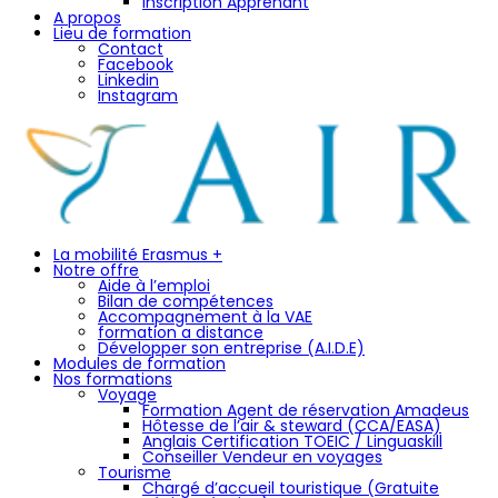
Inscription Apprenant
A propos
Lieu de formation
Contact
Facebook
Linkedin
Instagram
La mobilité Erasmus +
Notre offre
Aide à l’emploi
Bilan de compétences
Accompagnement à la VAE
formation a distance
Développer son entreprise (A.I.D.E)
Modules de formation
Nos formations
Voyage
Formation Agent de réservation Amadeus
Hôtesse de l’air & steward (CCA/EASA)
Anglais Certification TOEIC / Linguaskill
Conseiller Vendeur en voyages
Tourisme
Chargé d’accueil touristique (Gratuite