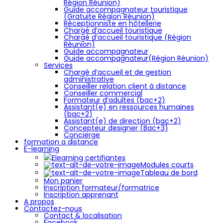
Région Réunion)
Guide accompagnateur touristique
(Gratuite Région Réunion)
Réceptionniste en hôtellerie
Chargé d’accueil touristique
Chargé d’accueil touristique (Région
Réunion)
Guide accompagnateur
Guide accompagnateur(Région Réunion)
Services
Chargé d’accueil et de gestion
administrative
Conseiller relation client à distance
Conseiller commercial
Formateur d’adultes (bac+2)
Assistant(e) en ressources humaines
(bac+2)
Assistant(e) de direction (bac+2)
Concepteur designer (Bac+3)
Concierge
formation a distance
E-learning
Elearning certifiantes
Modules courts
Tableau de bord
Mon panier
Inscription formateur/formatrice
Inscription apprenant
A propos
Contactez-nous
Contact & localisation
Facebook