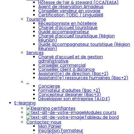
Hôtesse de l’air & steward (CCA/EASA)
Agent de réservation Amadeus
Conseiller vendeur en voyage
Certification TOEIC / Linguaskill
Tourisme
Réceptionniste en hôtellerie
Chargé d’accueil touristique
Guide accompagnateur
Chargé d’accueil touristique (Région
Réunion)
Guide accompagnateur touristique (Région
Réunion)
Services
Chargé d’accueil et de gestion
administrative
Conseiller commercial
Conseiller client à distance
Assistant(e) de direction (Bac+2)
Assistant(e) ressources humaines (Bac+2)
…
Concierge
Formateur d’adultes (Bac +2)
Concepteur designer (Bac+3)
Développer son entreprise (A.I.D.E)
E-learning
Elearning certifiantes
Modules courts
Tableau de bord
Contactez-nous
Mon Panier
Inscription Formateur