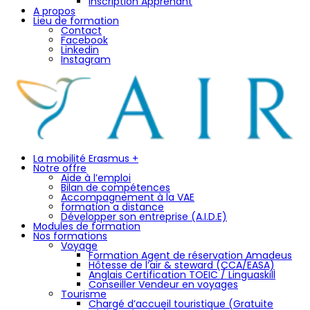
Inscription Apprenant
A propos
Lieu de formation
Contact
Facebook
Linkedin
Instagram
La mobilité Erasmus +
Notre offre
Aide à l’emploi
Bilan de compétences
Accompagnement à la VAE
formation a distance
Développer son entreprise (A.I.D.E)
Modules de formation
Nos formations
Voyage
Formation Agent de réservation Amadeus
Hôtesse de l’air & steward (CCA/EASA)
Anglais Certification TOEIC / Linguaskill
Conseiller Vendeur en voyages
Tourisme
Chargé d’accueil touristique (Gratuite