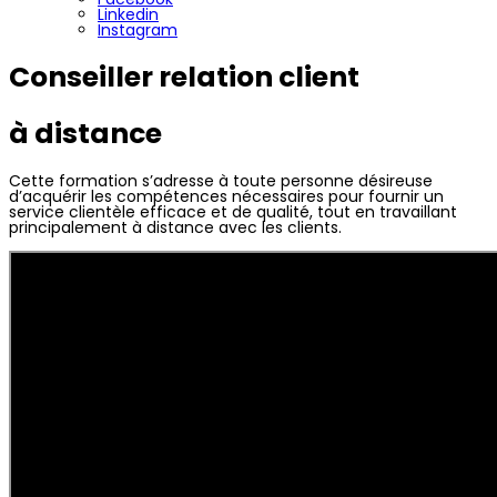
Linkedin
Instagram
Conseiller relation client
à distance
Cette formation
s’adresse à toute personne désireuse
d’acquérir les compétences nécessaires pour fournir un
service clientèle efficace et de qualité, tout en travaillant
principalement à distance avec les clients
.