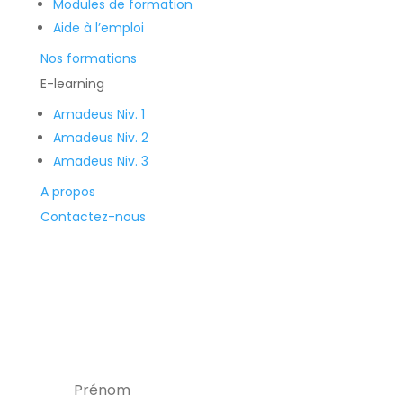
Modules de formation
Aide à l’emploi
Nos formations
E-learning
Amadeus Niv. 1
Amadeus Niv. 2
Amadeus Niv. 3
A propos
Contactez-nous
Recevez la newsletter
et soyez ainsi alerté des nouvelles
formations, offres d'emploi, bons plans, et
réductions.