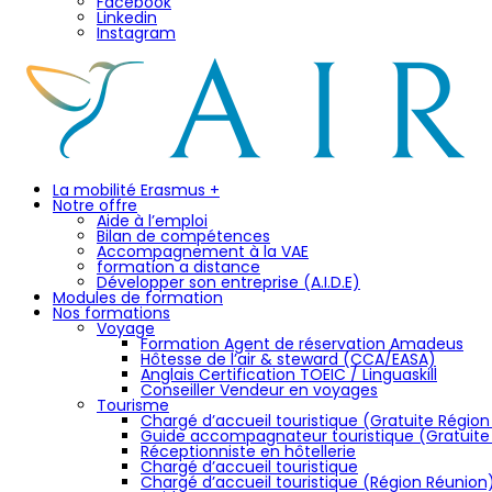
Facebook
Linkedin
Instagram
La mobilité Erasmus +
Notre offre
Aide à l’emploi
Bilan de compétences
Accompagnement à la VAE
formation a distance
Développer son entreprise (A.I.D.E)
Modules de formation
Nos formations
Voyage
Formation Agent de réservation Amadeus
Hôtesse de l’air & steward (CCA/EASA)
Anglais Certification TOEIC / Linguaskill
Conseiller Vendeur en voyages
Tourisme
Chargé d’accueil touristique (Gratuite Régio
Guide accompagnateur touristique (Gratuite
Réceptionniste en hôtellerie
Chargé d’accueil touristique
Chargé d’accueil touristique (Région Réunion