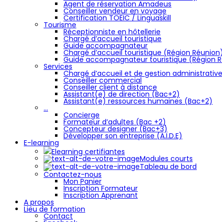
Agent de réservation Amadeus
Conseiller vendeur en voyage
Certification TOEIC / Linguaskill
Tourisme
Réceptionniste en hôtellerie
Chargé d’accueil touristique
Guide accompagnateur
Chargé d’accueil touristique (Région Réunion
Guide accompagnateur touristique (Région 
Services
Chargé d’accueil et de gestion administrativ
Conseiller commercial
Conseiller client à distance
Assistant(e) de direction (Bac+2)
Assistant(e) ressources humaines (Bac+2)
…
Concierge
Formateur d’adultes (Bac +2)
Concepteur designer (Bac+3)
Développer son entreprise (A.I.D.E)
E-learning
Elearning certifiantes
Modules courts
Tableau de bord
Contactez-nous
Mon Panier
Inscription Formateur
Inscription Apprenant
A propos
Lieu de formation
Contact