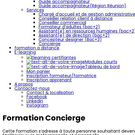
Guide accompagnateur
Guide accompagnateur(Région Réunion)
Services
Chargé d’accueil et de gestion administrativ
Conseiller relation client à distance
Conseiller commercial
Formateur d’adultes (bac+2)
Assistant(e) en ressources humaines (bac+2
Assistant(e) de direction (bac+2)
Concepteur designer (Bac+3)
Concierge
formation a distance
E-learning
Elearning certifiantes
Modules courts
Tableau de bord
Mon panier
Inscription formateur/formatrice
Inscription apprenant
A propos
Contactez-nous
Contact & localisation
Facebook
Linkedin
Instagram
Formation Concierge
Cette formation s’adresse à toute personne souhaitant devenir