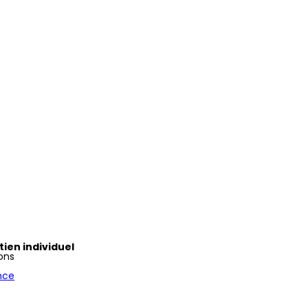
ien individuel
ons
nce