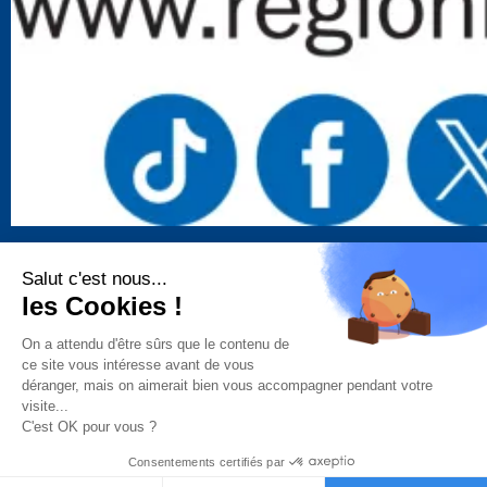
Mentions légales
–
Politique de confidentialité
–
Salut c'est nous...
Gestion des cookies
–
Remboursements/ Retours
–
les Cookies !
Conditions générales d’utilisation
On a attendu d'être sûrs que le contenu de
ce site vous intéresse avant de vous
déranger, mais on aimerait bien vous accompagner pendant votre
“Ce site a été financé à l’aide du FEDER (REACT-UE) dans le cadre de la
visite...
réponse de l’Union européenne à la pandémie COVID-19. L’Europe
C'est OK pour vous ?
s’engage à La Réunion”
Téléchargez nos conditions générales de vente
Consentements certifiés par
Téléchargez la déclaration d’activité