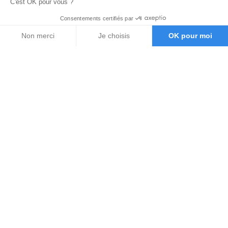
C'est OK pour vous ?
Consentements certifiés par
Non merci
Je choisis
OK pour moi
Axeptio consent
Plateforme de Gestion du Consentement : Personnalisez vos O
Notre plateforme vous permet d'adapter et de gérer vos paramètr