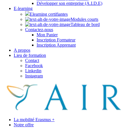
Développer son entreprise (A.I.D.E)
E-learning
Elearning certifiantes
Modules courts
Tableau de bord
Contactez-nous
Mon Panier
Inscription Formateur
Inscription Apprenant
A propos
Lieu de formation
Contact
Facebook
Linkedin
Instagram
La mobilité Erasmus +
Notre offre