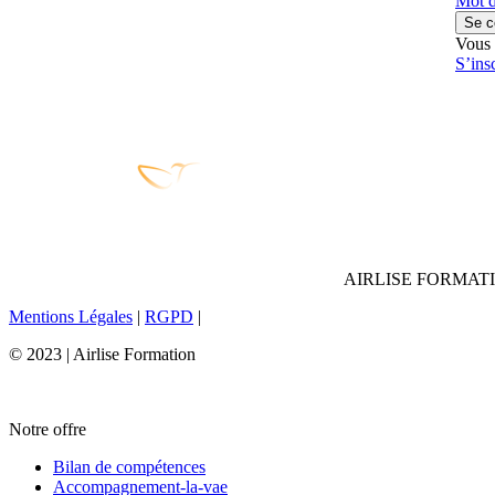
Mot d
Se c
Vous 
S’ins
AIRLISE FORMAT
Mentions Légales
|
RGPD
|
© 2023 | Airlise Formation
Notre offre
Bilan de compétences
Accompagnement-la-vae