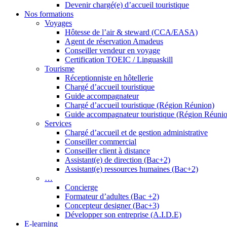
Devenir chargé(e) d’accueil touristique
Nos formations
Voyages
Hôtesse de l’air & steward (CCA/EASA)
Agent de réservation Amadeus
Conseiller vendeur en voyage
Certification TOEIC / Linguaskill
Tourisme
Réceptionniste en hôtellerie
Chargé d’accueil touristique
Guide accompagnateur
Chargé d’accueil touristique (Région Réunion)
Guide accompagnateur touristique (Région Réuni
Services
Chargé d’accueil et de gestion administrative
Conseiller commercial
Conseiller client à distance
Assistant(e) de direction (Bac+2)
Assistant(e) ressources humaines (Bac+2)
…
Concierge
Formateur d’adultes (Bac +2)
Concepteur designer (Bac+3)
Développer son entreprise (A.I.D.E)
E-learning