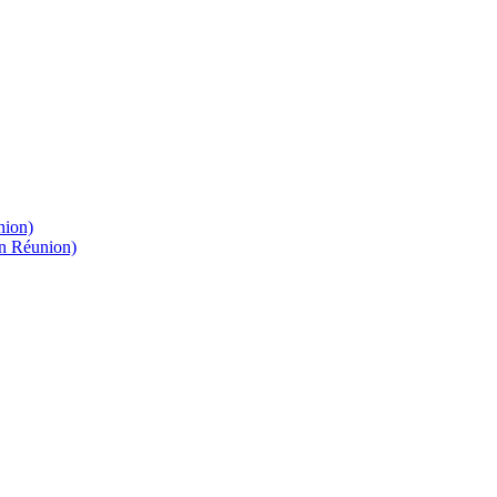
nion)
on Réunion)