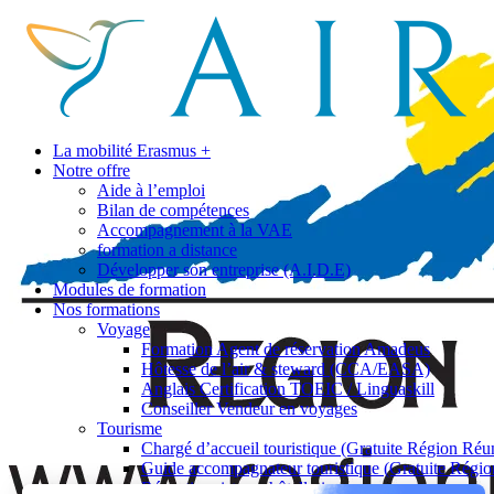
La mobilité Erasmus +
Notre offre
Aide à l’emploi
Bilan de compétences
Accompagnement à la VAE
formation a distance
Développer son entreprise (A.I.D.E)
Modules de formation
Nos formations
Voyage
Formation Agent de réservation Amadeus
Hôtesse de l’air & steward (CCA/EASA)
Anglais Certification TOEIC / Linguaskill
Conseiller Vendeur en voyages
Tourisme
Chargé d’accueil touristique (Gratuite Région Réu
Guide accompagnateur touristique (Gratuite Régi
Réceptionniste en hôtellerie