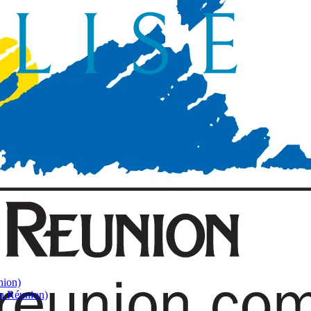
nion)
on Réunion)