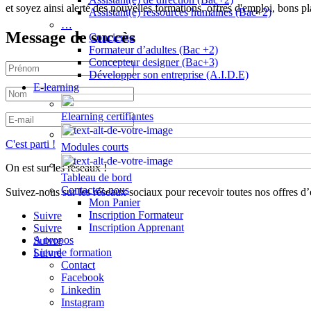
et soyez ainsi alerté des nouvelles formations, offres d'emploi, bons pl
Assistant(e) ressources humaines (Bac+2)
…
Message de succès
Concierge
Formateur d’adultes (Bac +2)
Concepteur designer (Bac+3)
Développer son entreprise (A.I.D.E)
E-learning
Elearning certifiantes
C'est parti !
Modules courts
On est sur les réseaux !
Tableau de bord
Contactez-nous
Suivez-nous sur les réseaux sociaux pour recevoir toutes nos offres d
Mon Panier
Inscription Formateur
Suivre
Inscription Apprenant
Suivre
A propos
Suivre
Lieu de formation
Suivre
Contact
Facebook
Linkedin
Instagram