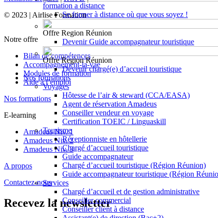
formation a distance
Se former à distance où que vous soyez !
© 2023 | Airlise Formation
Offre Region Réunion
Notre offre
Devenir Guide accompagnateur touristique
Bilan de compétences
Offre Region Réunion
Accompagnement-la-vae
Devenir chargé(e) d’accueil touristique
Modules de formation
Nos formations
Aide à l’emploi
Voyages
Hôtesse de l’air & steward (CCA/EASA)
Nos formations
Agent de réservation Amadeus
Conseiller vendeur en voyage
E-learning
Certification TOEIC / Linguaskill
Tourisme
Amadeus Niv. 1
Réceptionniste en hôtellerie
Amadeus Niv. 2
Chargé d’accueil touristique
Amadeus Niv. 3
Guide accompagnateur
Chargé d’accueil touristique (Région Réunion)
A propos
Guide accompagnateur touristique (Région Réuni
Contactez-nous
Services
Chargé d’accueil et de gestion administrative
Conseiller commercial
Recevez la newsletter
Conseiller client à distance
Assistant(e) de direction (Bac+2)