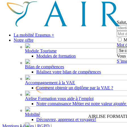
Salut,
La mobilité Erasmus +
M
Notre offre
Mot d
Module Tourisme
Se c
Modules de formation
Vous 
S’ins
Bilan de compétences
Réalisez votre bilan de compétences
Accompagnement à la VAE
Comment obtenir un diplôme par la VAE ?
Airlise Formation vous aide à l’emploi
Notre connaissance Métier est notre valeur ajoutée 
Mobilité
AIRLISE FORMAT
Découvrez, apprenez et voyagez!
Mentions Légales
|
RGPD
|