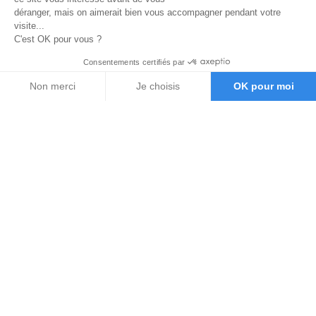
déranger, mais on aimerait bien vous accompagner pendant votre
visite...
C'est OK pour vous ?
Consentements certifiés par
Non merci
Je choisis
OK pour moi
Axeptio consent
Plateforme de Gestion du Consentement : Personnalisez vos O
Notre plateforme vous permet d'adapter et de gérer vos paramètr