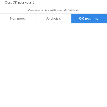
C'est OK pour vous ?
Consentements certifiés par
Non merci
Je choisis
OK pour moi
Axeptio consent
Plateforme de Gestion du Consentement : Personnalisez vos O
Notre plateforme vous permet d'adapter et de gérer vos paramètr