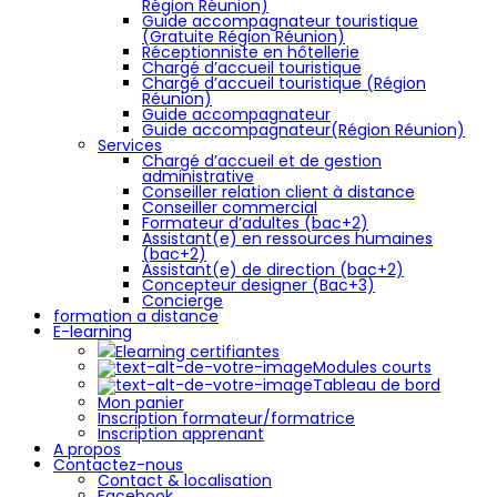
Région Réunion)
Guide accompagnateur touristique
(Gratuite Région Réunion)
Réceptionniste en hôtellerie
Chargé d’accueil touristique
Chargé d’accueil touristique (Région
Réunion)
Guide accompagnateur
Guide accompagnateur(Région Réunion)
Services
Chargé d’accueil et de gestion
administrative
Conseiller relation client à distance
Conseiller commercial
Formateur d’adultes (bac+2)
Assistant(e) en ressources humaines
(bac+2)
Assistant(e) de direction (bac+2)
Concepteur designer (Bac+3)
Concierge
formation a distance
E-learning
Elearning certifiantes
Modules courts
Tableau de bord
Mon panier
Inscription formateur/formatrice
Inscription apprenant
A propos
Contactez-nous
Contact & localisation
Facebook