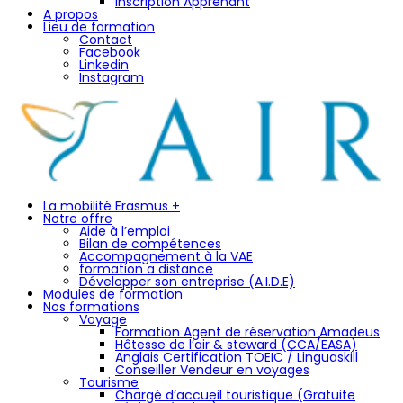
Inscription Apprenant
A propos
Lieu de formation
Contact
Facebook
Linkedin
Instagram
La mobilité Erasmus +
Notre offre
Aide à l’emploi
Bilan de compétences
Accompagnement à la VAE
formation a distance
Développer son entreprise (A.I.D.E)
Modules de formation
Nos formations
Voyage
Formation Agent de réservation Amadeus
Hôtesse de l’air & steward (CCA/EASA)
Anglais Certification TOEIC / Linguaskill
Conseiller Vendeur en voyages
Tourisme
Chargé d’accueil touristique (Gratuite