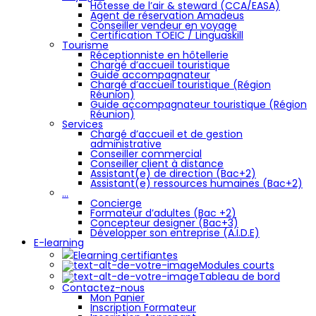
Hôtesse de l’air & steward (CCA/EASA)
Agent de réservation Amadeus
Conseiller vendeur en voyage
Certification TOEIC / Linguaskill
Tourisme
Réceptionniste en hôtellerie
Chargé d’accueil touristique
Guide accompagnateur
Chargé d’accueil touristique (Région
Réunion)
Guide accompagnateur touristique (Région
Réunion)
Services
Chargé d’accueil et de gestion
administrative
Conseiller commercial
Conseiller client à distance
Assistant(e) de direction (Bac+2)
Assistant(e) ressources humaines (Bac+2)
…
Concierge
Formateur d’adultes (Bac +2)
Concepteur designer (Bac+3)
Développer son entreprise (A.I.D.E)
E-learning
Elearning certifiantes
Modules courts
Tableau de bord
Contactez-nous
Mon Panier
Inscription Formateur