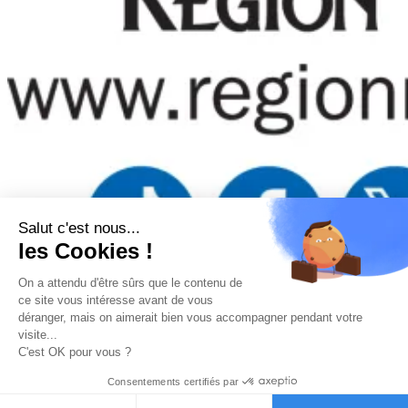
Salut c'est nous...
les Cookies !
On a attendu d'être sûrs que le contenu de
Mentions légales
–
Politique de confidentialité
–
Gestion
ce site vous intéresse avant de vous
des cookies
–
Remboursements/ Retours
–
Conditions
déranger, mais on aimerait bien vous accompagner pendant votre
générales d’utilisation
visite...
“Ce site a été financé à l’aide du FEDER (REACT-UE) dans le
C'est OK pour vous ?
cadre de la réponse de l’Union européenne à la pandémie
COVID-19. L’Europe s’engage à La Réunion”
Consentements certifiés par
Téléchargez nos conditions générales de vente