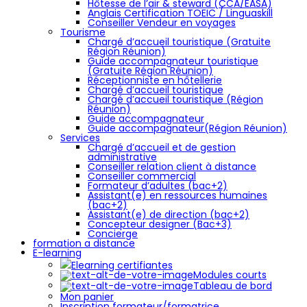
Hôtesse de l’air & steward (CCA/EASA)
Anglais Certification TOEIC / Linguaskill
Conseiller Vendeur en voyages
Tourisme
Chargé d’accueil touristique (Gratuite
Région Réunion)
Guide accompagnateur touristique
(Gratuite Région Réunion)
Réceptionniste en hôtellerie
Chargé d’accueil touristique
Chargé d’accueil touristique (Région
Réunion)
Guide accompagnateur
Guide accompagnateur(Région Réunion)
Services
Chargé d’accueil et de gestion
administrative
Conseiller relation client à distance
Conseiller commercial
Formateur d’adultes (bac+2)
Assistant(e) en ressources humaines
(bac+2)
Assistant(e) de direction (bac+2)
Concepteur designer (Bac+3)
Concierge
formation a distance
E-learning
Elearning certifiantes
Modules courts
Tableau de bord
Mon panier
Inscription formateur/formatrice