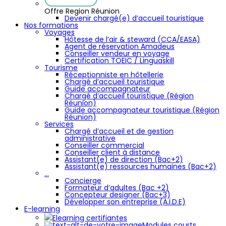
Offre Region Réunion
Devenir chargé(e) d’accueil touristique
Nos formations
Voyages
Hôtesse de l’air & steward (CCA/EASA)
Agent de réservation Amadeus
Conseiller vendeur en voyage
Certification TOEIC / Linguaskill
Tourisme
Réceptionniste en hôtellerie
Chargé d’accueil touristique
Guide accompagnateur
Chargé d’accueil touristique (Région
Réunion)
Guide accompagnateur touristique (Région
Réunion)
Services
Chargé d’accueil et de gestion
administrative
Conseiller commercial
Conseiller client à distance
Assistant(e) de direction (Bac+2)
Assistant(e) ressources humaines (Bac+2)
…
Concierge
Formateur d’adultes (Bac +2)
Concepteur designer (Bac+3)
Développer son entreprise (A.I.D.E)
E-learning
Elearning certifiantes
Modules courts