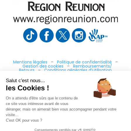
Mentions légales
–
Politique de confidentialité
–
Gestion des cookies
–
Remboursements/
Retours
–
Conditions générales d’utilisation
Salut c'est nous...
les Cookies !
“Ce site a été financé à l’aide du FEDER (REACT-UE)
dans le cadre de la réponse de l’Union européenne
On a attendu d'être sûrs que le contenu de
à la pandémie COVID-19. L’Europe s’engage à La
Réunion”
ce site vous intéresse avant de vous
déranger, mais on aimerait bien vous accompagner pendant votre
Téléchargez nos conditions générales de vente
visite...
Téléchargez la déclaration d’activité
C'est OK pour vous ?
Consentements certifiés par