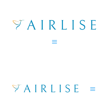
Merci pour votre inscription
!
Nous vous avons envoyé un
email de confirmation.
Cliquez sur le bouton
“Valider
votre inscription”
dans cet
email.
Si vous ne voyez pas cet email, pensez à vérifier
vos
spams
ou votre dossier
courrier indésirable
.