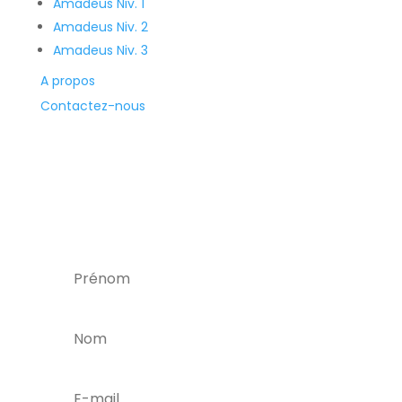
Amadeus Niv. 1
Amadeus Niv. 2
Amadeus Niv. 3
A propos
Contactez-nous
Recevez la newsletter
et soyez ainsi alerté des nouvelles
formations, offres d'emploi, bons plans, et
réductions.