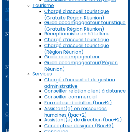
Tourisme
Mentions Légales
|
RGPD
|
Chargé d’accueil touristique
(Gratuite Région Réunion)
© 2023 | Airlise Formation
Guide accompagnateur touristique
(Gratuite Région Réunion)
Réceptionniste en hôtellerie
Notre offre
Chargé d’accueil touristique
Bilan de compétences
Chargé d’accueil touristique
Accompagnement-la-vae
(Région Réunion)
Modules de formation
Guide accompagnateur
Aide à l’emploi
Guide accompagnateur(Région
Nos formations
Réunion)
Services
E-learning
Chargé d’accueil et de gestion
administrative
Amadeus Niv. 1
Conseiller relation client à distance
Amadeus Niv. 2
Amadeus Niv. 3
Conseiller commercial
Formateur d’adultes (bac+2)
A propos
Assistant(e) en ressources
Contactez-nous
humaines (bac+2)
Assistant(e) de direction (bac+2)
Concepteur designer (Bac+3)
Recevez la newsletter
Concierge