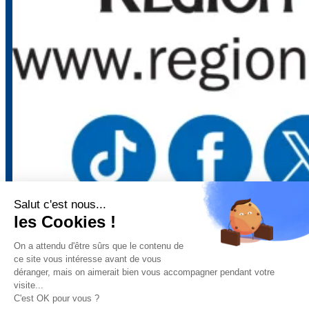
Salut c'est nous...
Mentions légales
–
Politique de confidentialité
–
Gestion des
les Cookies !
cookies
–
Remboursements/ Retours
–
Conditions générales
d’utilisation
On a attendu d'être sûrs que le contenu de
ce site vous intéresse avant de vous
déranger, mais on aimerait bien vous accompagner pendant votre
visite...
“Ce site a été financé à l’aide du FEDER (REACT-UE) dans le cadre de la réponse
C'est OK pour vous ?
de l’Union européenne à la pandémie COVID-19. L’Europe s’engage à La Réunion”