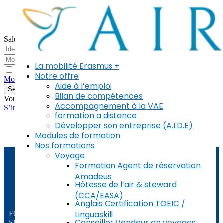
Salut, bon retour !
La mobilité Erasmus +
Me garder connecté
Notre offre
Mot de passe oublié ?
Aide à l’emploi
Se connecter
Bilan de compétences
Vous n’avez pas de compte ?
Accompagnement à la VAE
S’inscrire maintenant
formation a distance
Développer son entreprise (A.I.D.E)
Modules de formation
Nos formations
Voyage
Formation Agent de réservation
Amadeus
Hôtesse de l’air & steward
(CCA/EASA)
Anglais Certification TOEIC /
AIRLISE
Linguaskill
FORMATION METIER DU VOYAGE TOURISME ET
Conseiller Vendeur en voyages
SERVICES AUX ENTREPRISES