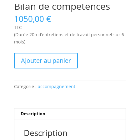
Bilan de compétences
1050,00
€
TTC
(Durée 20h d’entretiens et de travail personnel sur 6
mois)
quantité
Ajouter au panier
de
Bilan
de
compétences
Catégorie :
accompagnement
Description
Description