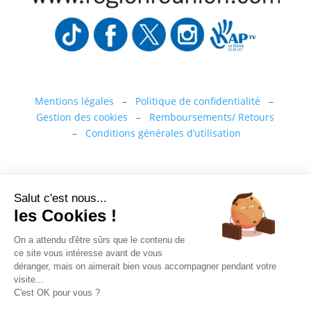
Mentions légales
–
Politique de confidentialité
–
Gestion des cookies
–
Remboursements/ Retours
–
Conditions générales d’utilisation
“Ce site a été financé à l’aide du FEDER (REACT-UE)
Salut c'est nous...
dans le cadre de la réponse de l’Union européenne à
les Cookies !
la pandémie COVID-19. L’Europe s’engage à La
Réunion”
On a attendu d'être sûrs que le contenu de
ce site vous intéresse avant de vous
Téléchargez nos conditions générales de vente
déranger, mais on aimerait bien vous accompagner pendant votre
Téléchargez la déclaration d’activité
visite...
C'est OK pour vous ?