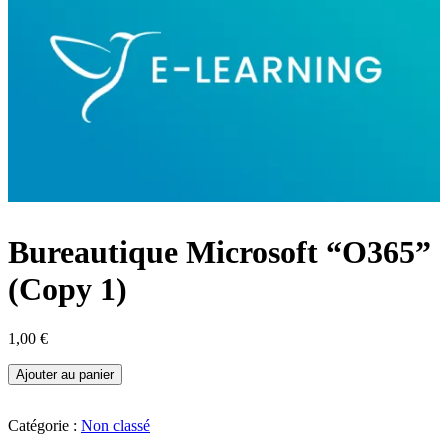
Bureautique Microsoft “O365”
(Copy 1)
1,00
€
quantité
Ajouter au panier
de
Bureautique
Microsoft
Catégorie :
Non classé
“O365”