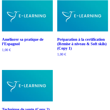
Améliorer sa pratique de
Préparation à la certification
l’Espagnol
(Remise à niveau & Soft skils)
(Copy 1)
1,00
€
1,00
€
Technique de vente (Copy 2)