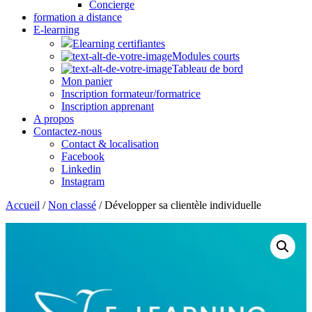
Concierge
formation a distance
E-learning
Elearning certifiantes
Modules courts
Tableau de bord
Mon panier
Inscription formateur/formatrice
Inscription apprenant
A propos
Contactez-nous
Contact & localisation
Facebook
Linkedin
Instagram
Accueil
/
Non classé
/ Développer sa clientèle individuelle