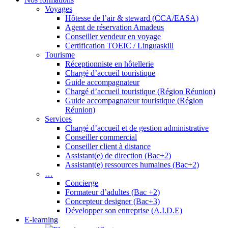
Voyages
Hôtesse de l’air & steward (CCA/EASA)
Agent de réservation Amadeus
Conseiller vendeur en voyage
Certification TOEIC / Linguaskill
Tourisme
Réceptionniste en hôtellerie
Chargé d’accueil touristique
Guide accompagnateur
Chargé d’accueil touristique (Région Réunion)
Guide accompagnateur touristique (Région
Réunion)
Services
Chargé d’accueil et de gestion administrative
Conseiller commercial
Conseiller client à distance
Assistant(e) de direction (Bac+2)
Assistant(e) ressources humaines (Bac+2)
…
Concierge
Formateur d’adultes (Bac +2)
Concepteur designer (Bac+3)
Développer son entreprise (A.I.D.E)
E-learning