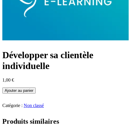
Développer sa clientèle
individuelle
1,00
€
quantité
Ajouter au panier
de
Développer
sa
Catégorie :
Non classé
clientèle
individuelle
Produits similaires