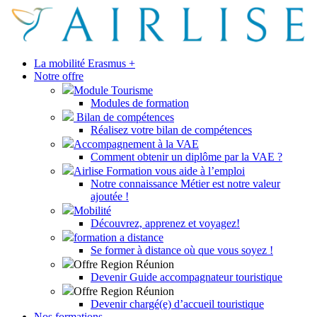
La mobilité Erasmus +
Notre offre
Module Tourisme
Modules de formation
Bilan de compétences
Réalisez votre bilan de compétences
Accompagnement à la VAE
Comment obtenir un diplôme par la VAE ?
Airlise Formation vous aide à l’emploi
Notre connaissance Métier est notre valeur
ajoutée !
Mobilité
Découvrez, apprenez et voyagez!
formation a distance
Se former à distance où que vous soyez !
Offre Region Réunion
Devenir Guide accompagnateur touristique
Offre Region Réunion
Devenir chargé(e) d’accueil touristique
Nos formations